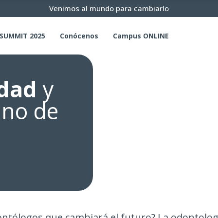
Venimos al mundo para cambiarlo
SUMMIT 2025
Conócenos
Campus ONLINE
dad
y
uno de
tólogos que cambiará el futuro? La odontología 