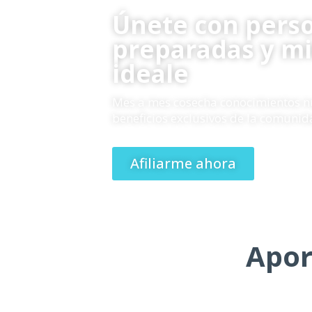
Únete con pers
preparadas y m
ideale
Mes a mes cosecha conocimientos nu
beneficios exclusivos de la comunid
Afiliarme ahora
Apor