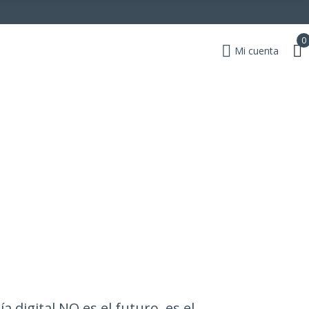
0
Mi cuenta
digital NO es el futuro, es el