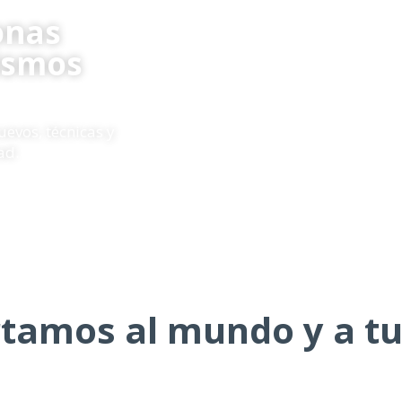
onas
ismos
evos, técnicas y
ad.
tamos al mundo y a tu